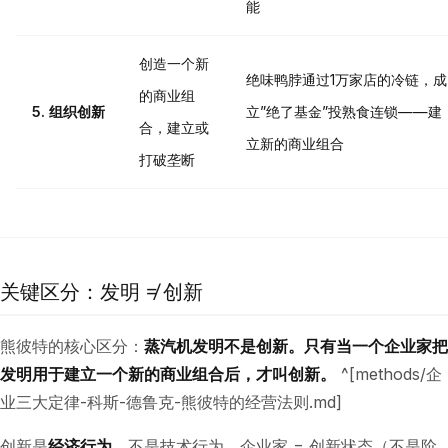
能
创造一个新
绝味鸭脖通过1万家店的冷链，成
的商业组
5. 组织创新
立”绝了基金”投熟食连锁——建
合，建立或
立新的商业组合
打破垄断
关键区分：发明 ≠ 创新
熊彼特的核心区分：
蒸汽机发明不是创新。只有当一个企业家把
发明用于建立一个新的商业组合后，才叫创新。
^[methods/企
业三大定律-科斯-德鲁克-熊彼特的经营法则.md]
创新是
经济行为
，不是技术行为。企业家 = 创新状态（不是阶