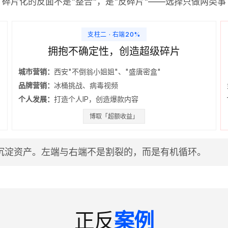
碎片化的反面不是"整合"，是"反碎片"——选择只做两类事
支柱二 · 右端20%
拥抱不确定性，创造超级碎片
城市营销：
西安"不倒翁小姐姐"、"盛唐密盒"
品牌营销：
冰桶挑战、病毒视频
个人发展：
打造个人IP，创造爆款内容
博取「超额收益」
沉淀资产。左端与右端不是割裂的，而是有机循环。
正反
案例