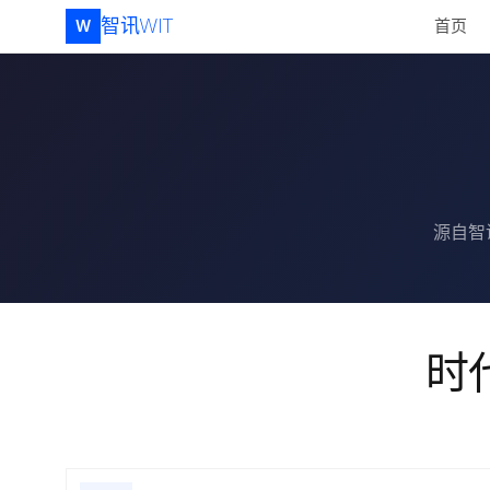
智讯WIT
首页
W
源自智
时