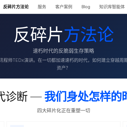
反碎片方法论
服务
客户案例
Blog
知识库智能体
反碎片
方法论
速朽时代的反脆弱生存策略
讯程帅TEDx演讲。在一切都加速速朽的时代，如何建立穿越周
资产？
代诊断 —
我们身处怎样的
四大碎片化正在重塑一切