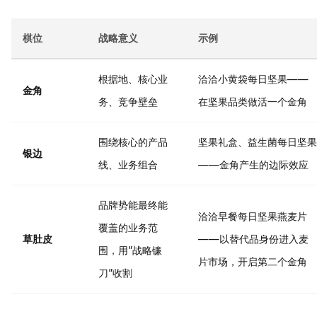
棋位
战略意义
示例
根据地、核心业
洽洽小黄袋每日坚果——
金角
务、竞争壁垒
在坚果品类做活一个金角
围绕核心的产品
坚果礼盒、益生菌每日坚果
银边
线、业务组合
——金角产生的边际效应
品牌势能最终能
洽洽早餐每日坚果燕麦片
覆盖的业务范
草肚皮
——以替代品身份进入麦
围，用”战略镰
片市场，开启第二个金角
刀”收割