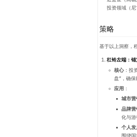
投资领域（尼
策略
基于以上洞察，程
杠铃左端：锚
核心
：投
盘”，确保
应用
：
城市营
品牌营
化与游
个人发
围绕国