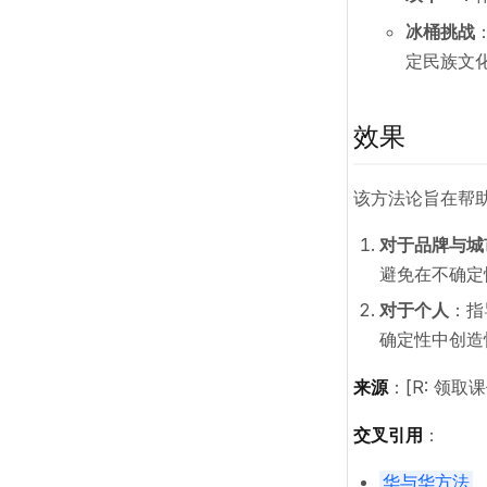
冰桶挑战
定民族文
效果
该方法论旨在帮
对于品牌与城
避免在不确定
对于个人
：指
确定性中创造
来源
：[R: 领取
交叉引用
：
华与华方法