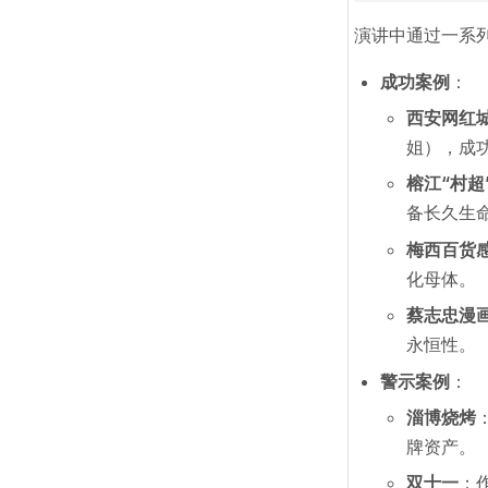
演讲中通过一系
成功案例
：
西安网红
姐），成
榕江“村超
备长久生
梅西百货
化母体。
蔡志忠漫
永恒性。
警示案例
：
淄博烧烤
牌资产。
双十一
：