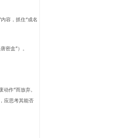
内容，抓住“成名
唐密盒”）。
废动作”而放弃。
，应思考其能否