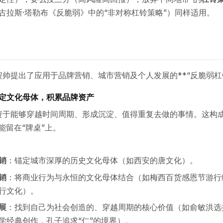
古拉斯·塔勒布《反脆弱》中的“非对称杠铃策略”）同样适用。
帅提出了应用于品牌营销、城市营销及个人发展的**“反脆弱杠铃
定文化母体，积累品牌资产
资于能够穿越时间周期、形成沉淀、值得重复去做的事情。这构成
能留在“牌桌”上。
销
：锚定城市深厚的历史文化母体（如西安的唐文化）。
销
：将商业行为与永恒的文化母体结合（如梅西百货感恩节游行
行文化）。
展
：找到自己为社会创造的、穿越周期的核心价值（如俞敏洪选
学经典创作，孔子追求“仁”的境界）。