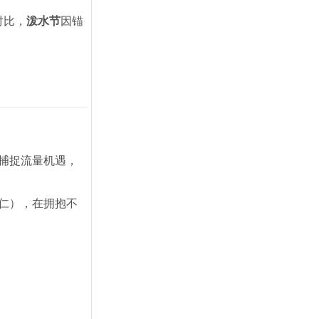
对比，
泼水节
因锚
捕捉流量机遇，
仁），在拥抱不