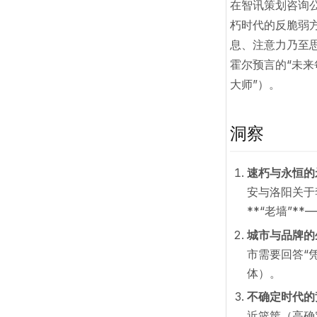
在智讯策划咨询公司
朽时代的反脆弱
息、注意力乃至
霍尔预言的“未来
大师”）。
洞察
速朽与永恒的
安与洛阳关于
**“老墙”
城市与品牌的
市需要回答“
体）。
不确定时代的
近篮筐（高确