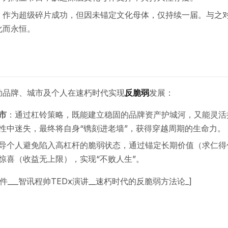
：作为超级碎片成功，但因未锚定文化母体，仅持续一届。与之
化而永恒。
助品牌、城市及个人在速朽时代实现
反脆弱
发展：
市
：通过杠铃策略，既能建立稳固的品牌资产护城河，又能灵活
性中迷失，最终将自身“镌刻进老墙”，获得穿越周期的生命力。
导个人避免陷入高杠杆的脆弱状态，通过锚定长期价值（求仁得
惊喜（收益无上限），实现“不败人生”。
课件___智讯程帅TEDx演讲__速朽时代的反脆弱方法论_]