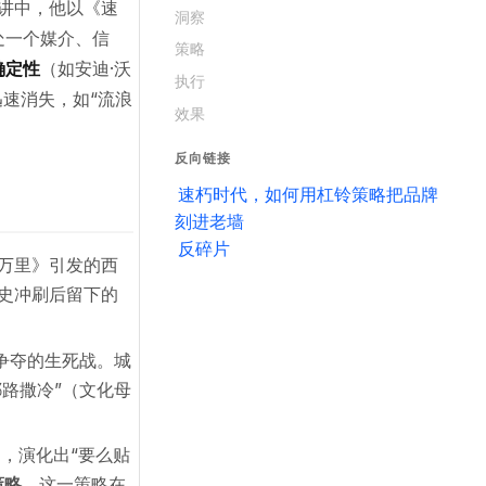
的演讲中，他以《速
洞察
处一个媒介、信
策略
确定性
（如安迪·沃
执行
速消失，如“流浪
效果
反向链接
速朽时代，如何用杠铃策略把品牌
刻进老墙
反碎片
万里》引发的西
史冲刷后留下的
”争夺的生死战。城
路撒冷”（文化母
，演化出“要么贴
策略
。这一策略在