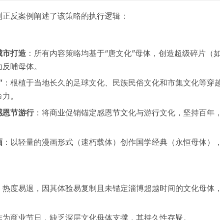
列正反案例阐述了该策略的执行逻辑：
城市打造
：所有内容策略均基于“唐文化”母体，创造超级碎片（
功反哺母体。
”
：根植于当地长久的足球文化、民族民俗文化和市集文化等穿
命力。
感恩节游行
：将商业促销锚定感恩节文化与游行文化，坚持百年
画
：以轻量的漫画形式（速朽载体）创作国学经典（永恒母体）
：热度易退，因其体验易复制且未锚定淄博超越时间的文化母体
作为商业节日，缺乏深层文化母体支撑，其持久性存疑。