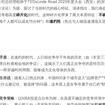
总经理程帅于TEDxLinde Road 2023年度大会（西安）
方法论》为题，探讨了当前时代的核心特征。演讲指出，我们身
思考都高度
碎片化
的时代。这种碎片化带来了两大本质特征：
不
每个人都可以成名15分钟”）和
速朽性
（热点与人物迅速涌现又迅
矛盾
：在速朽的时代，人们却在争夺千年前的历史（如《长安三
李白杜甫相会地的争议）。这揭示了人们真正在争夺的是经历历
**——即穿越时间周期、能够成为文化母体的东西。
生存战
：随着人口拐点到来，中国600多个城市进入“品牌资产
凭什么被记住、被选择”的问题，这本质上是在争夺属于自己的“耶
竞争策略
：以NBA投篮点分布为例，在高度不确定的竞争环境中
定性），要么投三分（高风险高回报），放弃中间地带”的
杠铃