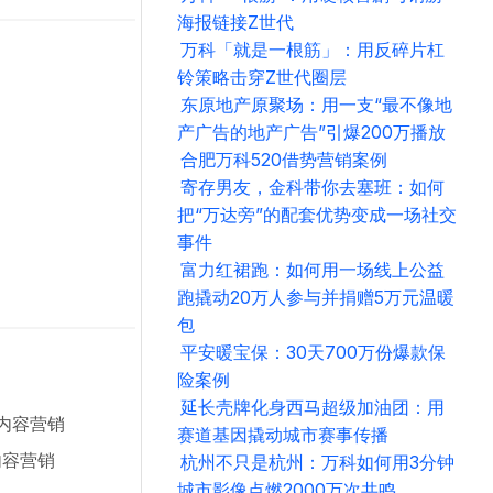
海报链接Z世代
万科「就是一根筋」：用反碎片杠
铃策略击穿Z世代圈层
东原地产原聚场：用一支“最不像地
产广告的地产广告”引爆200万播放
合肥万科520借势营销案例
寄存男友，金科带你去塞班：如何
把“万达旁”的配套优势变成一场社交
事件
富力红裙跑：如何用一场线上公益
跑撬动20万人参与并捐赠5万元温暖
包
平安暖宝保：30天700万份爆款保
险案例
延长壳牌化身西马超级加油团：用
内容营销
赛道基因撬动城市赛事传播
内容营销
杭州不只是杭州：万科如何用3分钟
城市影像点燃2000万次共鸣