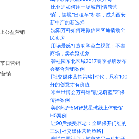
比亚迪如何用一场城市[情感营
销]，摆脱“出租车”标签，成为西安
销
新中产的新选择
沈阳万科如何用微信带客通撬动全
线上公益营销
民卖房
用场景感打造劝学荟主视觉：不卖
商场，卖欢聚想象
碧桂园东北区域2017春季品牌发布
群节日营销
会整合营销案例
P营销
[社交媒体营销策略]时代，只有100
分的创意才有价值
米兰世博会万科馆“能见蔚蓝”环保
传播案例
美的地产5M智慧星球线上体验馆
H5案例
让90后接受养老：全民保开门红的
三波[社交媒体营销策略]
赛博中国计划：城市的另一种打开