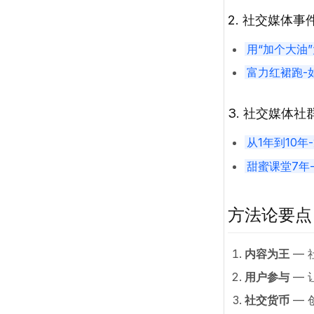
2. 社交媒体事
用“加个大油
富力红裙跑-
3. 社交媒体社
从1年到10
甜蜜课堂7年
方法论要点
内容为王
— 
用户参与
— 
社交货币
— 