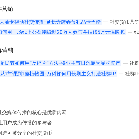
件营销
”大油卡撬动社交传播-延长壳牌春节礼品卡售罄
— 社交货币营
如何用一场线上公益跑撬动20万人参与并捐赠5万元温暖包
— 
群营销
年-龙民节如何用“反碎片”方法-将业主节日沉淀为品牌资产
— 社
-从1堂课到1座植物园-万科如何用长期主义打造社群IP
— 社群I
社交媒体传播的核心是优质内容
让用户成为传播的参与者
创造可被分享的社交货币